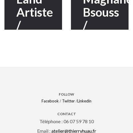
Artiste
Bsouss
/
/
Labyrinthe
Madagas
/
/
Lumières
Maroc/Ma
FOLLOW
Facebook
/
Twitter
/
Linkedin
CONTACT
Téléphone : 06 07 59 78 10
Email :
atelier@thierryhuau.fr