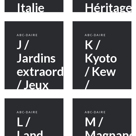
Italie
Héritage/
/
Horticult
ABC-DAIRE
ABC-DAIRE
J /
K /
Jardins
Kyoto
extraordinaires
/ Kew
/ Jeux
/
/
Kirstenb
Jurassique
ABC-DAIRE
ABC-DAIRE
L /
M /
Land
Magnane