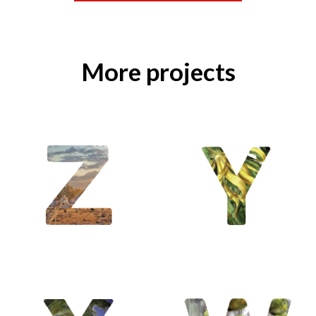
More projects
Y / Yin & Yang /
Yosemite /
Yuanye
W / Welwitshia