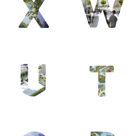
/ Wright Frank
Lloyd / Waouh
T / Tunisie /
Terra Botanica
/ Tropiques
R / Rive Gauche